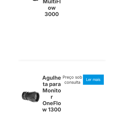
MultiFl
ow
3000
Agulhe
Preço sob
Ler mais
consulta
ta para
Monito
r
OneFlo
w 1300