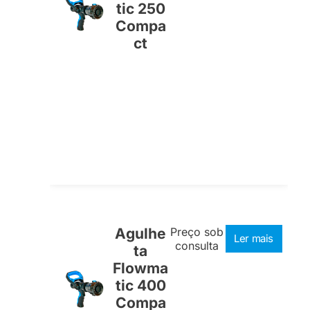
tic 250
Compa
ct
Agulhe
Preço sob
Ler mais
consulta
ta
Flowma
tic 400
Compa