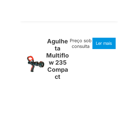
Agulhe
Preço sob
Ler mais
consulta
ta
Multiflo
w 235
Compa
ct