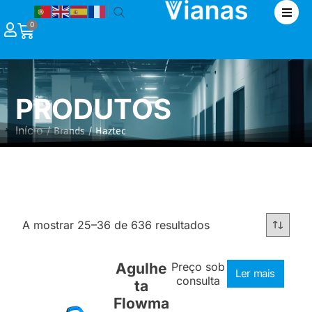
|
0
PRODUTOS
Início
/ Brands / Haztec
A mostrar 25–36 de 636 resultados
Agulhe
Preço sob
Ler mais
consulta
ta
Flowma