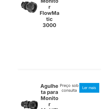
Monito
r
FlowMa
tic
3000
Agulhe
Preço sob
Ler mais
consulta
ta para
Monito
r