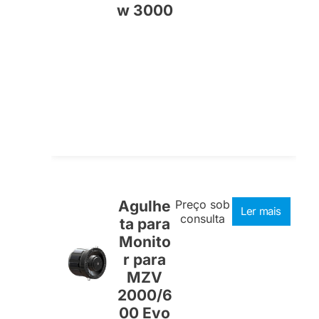
w 3000
Agulhe
Preço sob
Ler mais
consulta
ta para
Monito
r para
MZV
2000/6
00 Evo