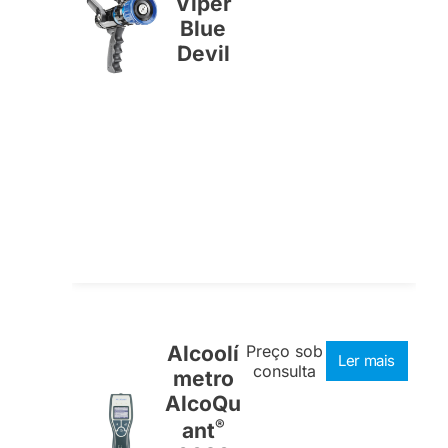
Viper
Blue
Devil
Alcoolí
Preço sob
Ler mais
consulta
metro
AlcoQu
®
ant