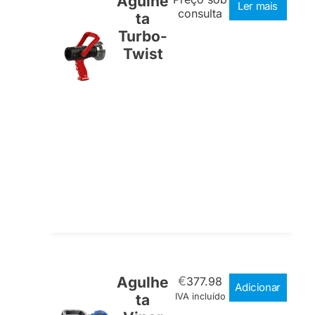
Agulhe
Ler mais
consulta
ta
Turbo-
Twist
Agulhe
€
377.98
Adicionar
ta
IVA incluído