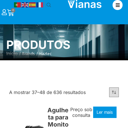
|
0
PRODUTOS
Início
/ Brands / Haztec
A mostrar 37–48 de 636 resultados
Agulhe
Preço sob
Ler mais
consulta
ta para
Monito