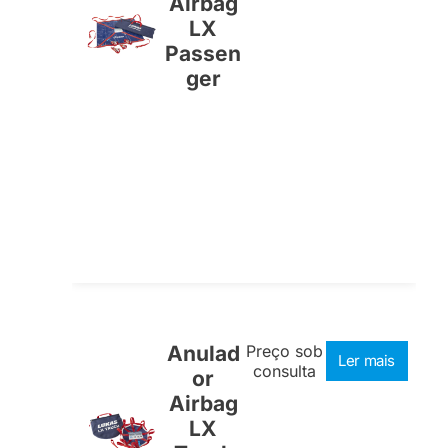
Airbag
LX
Passen
ger
Anulad
Preço sob
Ler mais
consulta
or
Airbag
LX