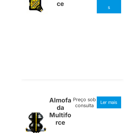
ce
s
Almofa
Preço sob
Ler mais
consulta
da
Multifo
rce