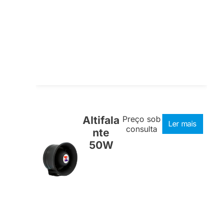
Altifala
Preço sob
Ler mais
consulta
nte
50W