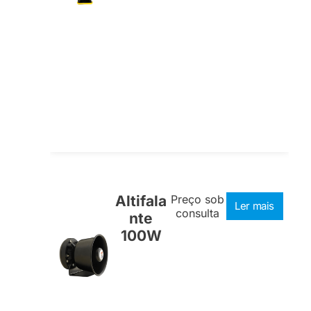
Altifala
Preço sob
Ler mais
consulta
nte
100W