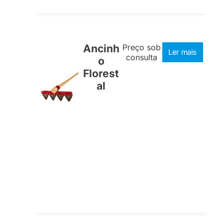
Ancinh
Preço sob
Ler mais
consulta
o
Florest
al