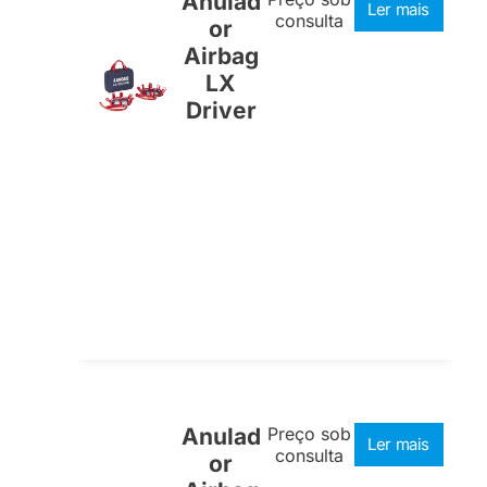
Anulad
Ler mais
consulta
or
Airbag
LX
Driver
Anulad
Preço sob
Ler mais
consulta
or