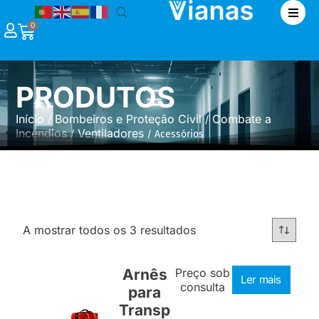
|
0
PRODUTOS
Início
Bombeiros e Proteção Civil
Combate a
/
/
Incêndios
Ventiladores
/
/ Acessórios
A mostrar todos os 3 resultados
Arnês
Preço sob
Ler mais
consulta
para
Transp