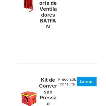
orte de
Ventila
dores
BATFA
N
Kit de
Preço sob
Ler mais
consulta
Conver
são
Pressã
o