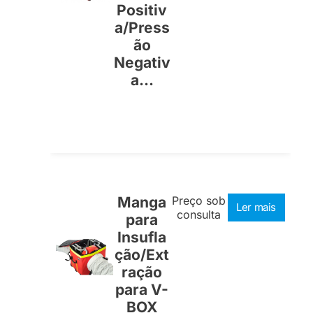
Positiv
a/Press
ão
Negativ
a...
Manga
Preço sob
Ler mais
consulta
para
Insufla
ção/Ext
ração
para V-
BOX