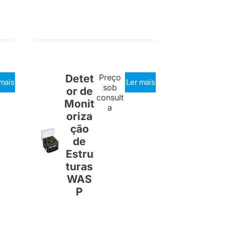
Detet
Preço
mais
Ler mais
sob
or de
consult
Monit
a
oriza
ção
de
Estru
turas
WAS
P