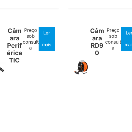
Câm
Preço
Câm
Preço
Ler
Le
sob
sob
ara
ara
consult
consult
Perif
mais
RD9
mai
a
a
érica
0
TIC