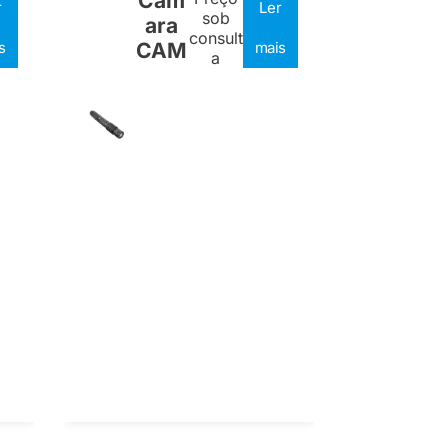
Câm
r
Ler
sob
ara
consult
s
CAM
mais
a