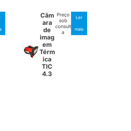
Câm
Preço
r
Ler
sob
ara
consult
s
de
mais
a
imag
em
Térm
ica
TIC
4.3