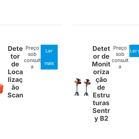
Dete
Preço
Detet
Preço
Ler
Ler 
sob
sob
tor
or de
consult
consult
de
mais
Monit
a
a
Loca
oriza
lizaç
ção
ão
de
Scan
Estru
turas
Sentr
y B2