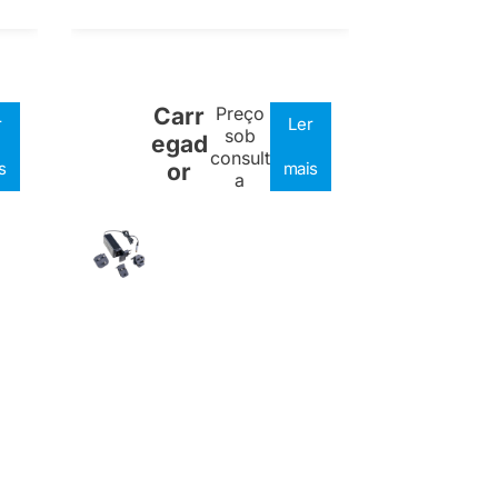
Carr
Preço
r
Ler
sob
egad
consult
s
or
mais
a