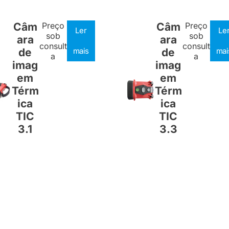
Câm
Preço
Câm
Preço
Ler
Le
sob
sob
ara
ara
consult
consult
de
mais
de
mai
a
a
imag
imag
em
em
Térm
Térm
ica
ica
TIC
TIC
3.1
3.3