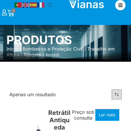
|
0
PRODUTOS
Início
Bombeiros e Proteção Civil
Trabalho em
/
/
Altura
Resgate
/
/ Retrátil
Apenas um resultado
Retrátil
Preço sob
Ler mais
consulta
Antiqu
eda