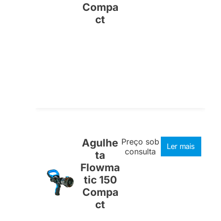
Compa
ct
Agulhe
Preço sob
Ler mais
consulta
ta
Flowma
tic 150
Compa
ct