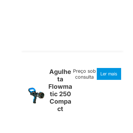
Agulhe
Preço sob
Ler mais
consulta
ta
Flowma
tic 250
Compa
ct