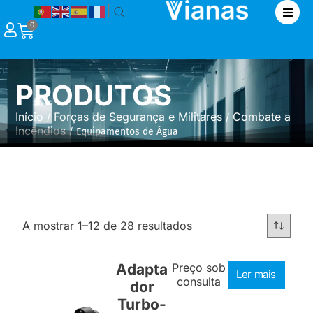
|
0
PRODUTOS
Início
Forças de Segurança e Militares
Combate a
/
/
Incêndios
/ Equipamentos de Água
A mostrar 1–12 de 28 resultados
Adapta
Preço sob
Ler mais
consulta
dor
Turbo-