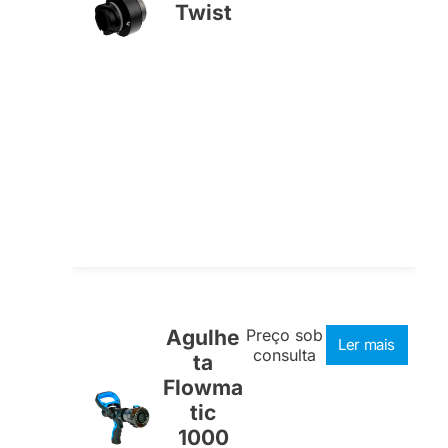
Twist
Agulhe
Preço sob
Ler mais
consulta
ta
Flowma
tic
1000