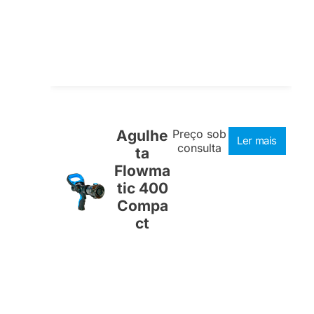
Agulhe
Preço sob
Ler mais
consulta
ta
Flowma
tic 400
Compa
ct