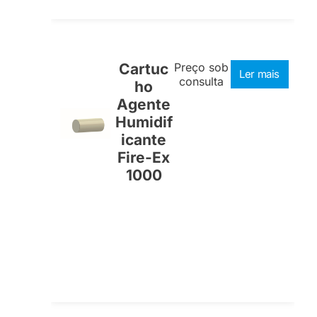
Cartuc
Preço sob
Ler mais
consulta
ho
Agente
Humidif
icante
Fire-Ex
1000