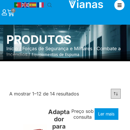
|
0
PRODUTOS
Início
Forças de Segurança e Militares
Combate a
/
/
Incêndios
/ Equipamentos de Espuma
A mostrar 1–12 de 14 resultados
Adapta
Preço sob
Ler mais
consulta
dor
para