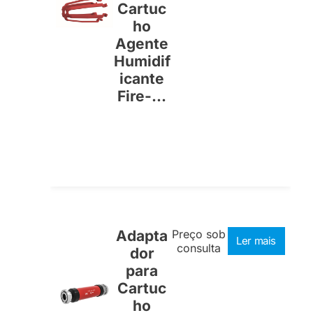
Cartuc
ho
Agente
Humidif
icante
Fire-...
Adapta
Preço sob
Ler mais
consulta
dor
para
Cartuc
ho