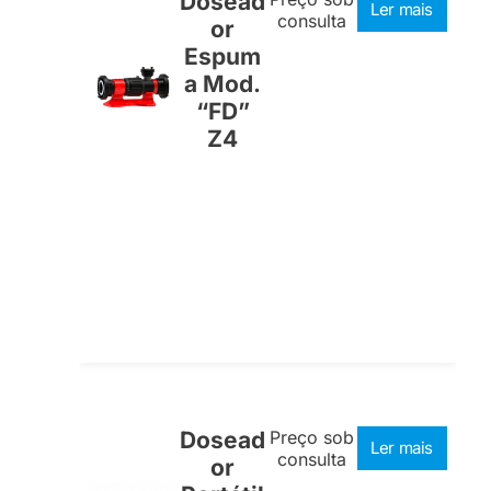
Dosead
Ler mais
consulta
or
Espum
a Mod.
“FD”
Z4
Dosead
Preço sob
Ler mais
consulta
or