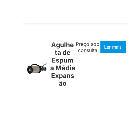
Agulhe
Preço sob
Ler mais
consulta
ta de
Espum
a Média
Expans
ão