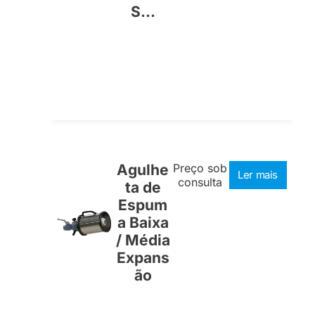
S...
Agulhe
Preço sob
Ler mais
consulta
ta de
Espum
a Baixa
/ Média
Expans
ão