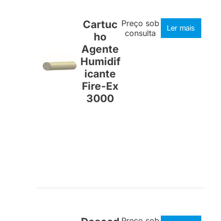
Cartuc
Preço sob
Ler mais
consulta
ho
Agente
Humidif
icante
Fire-Ex
3000
Preço sob