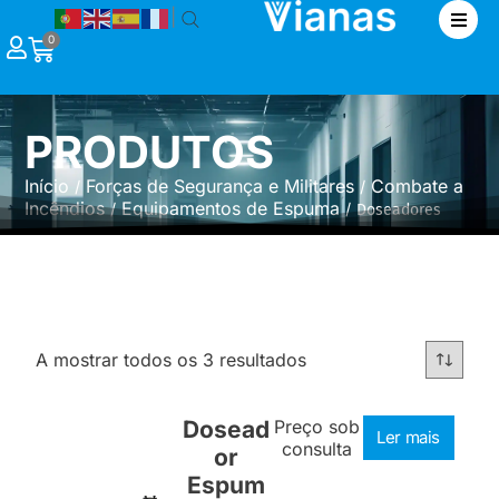
|
0
PRODUTOS
Início
Forças de Segurança e Militares
Combate a
/
/
Incêndios
Equipamentos de Espuma
/
/ Doseadores
A mostrar todos os 3 resultados
Dosead
Preço sob
Ler mais
consulta
or
Espum