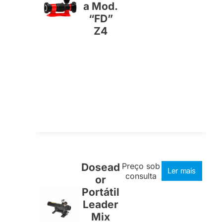
a Mod.
“FD”
Z4
Dosead
Preço sob
Ler mais
consulta
or
Portátil
Leader
Mix