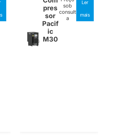
Com
r
Ler
sob
pres
consult
s
sor
mais
a
Pacif
ic
M30