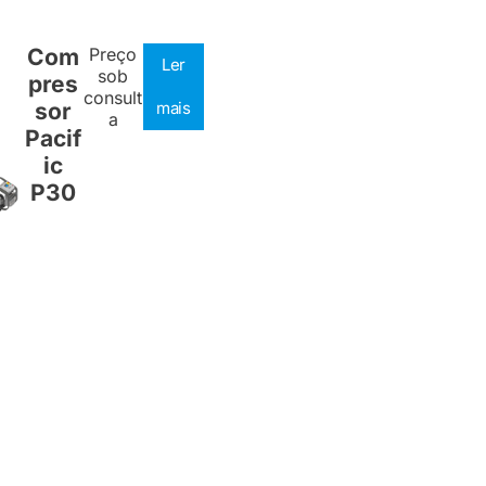
Com
Preço
Ler
sob
pres
consult
sor
mais
a
Pacif
ic
P30