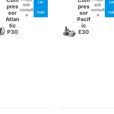
Com
Com
Ler
Le
sob
sob
pres
pres
consult
consult
sor
mais
sor
mai
a
a
Atlan
Pacif
tic
ic
P30
E30