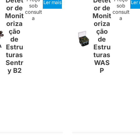
Detet
Detet
Ler mais
Ler 
sob
sob
or de
or de
consult
consult
Monit
Monit
a
a
oriza
oriza
ção
ção
de
de
Estru
Estru
turas
turas
Sentr
WAS
y B2
P