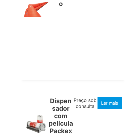
o
Dispen
Preço sob
Ler mais
consulta
sador
com
película
Packex