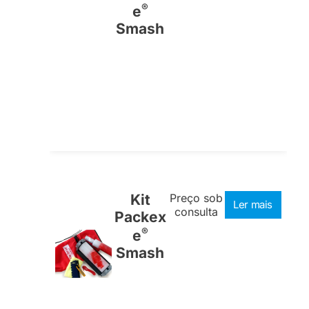
®
e
Smash
Kit
Preço sob
Ler mais
consulta
Packex
®
e
Smash