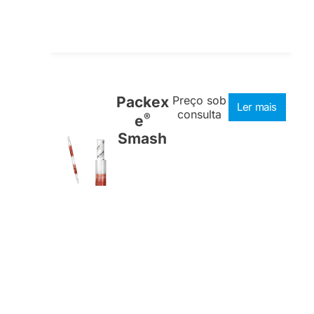
Packex
Preço sob
Ler mais
consulta
®
e
Smash