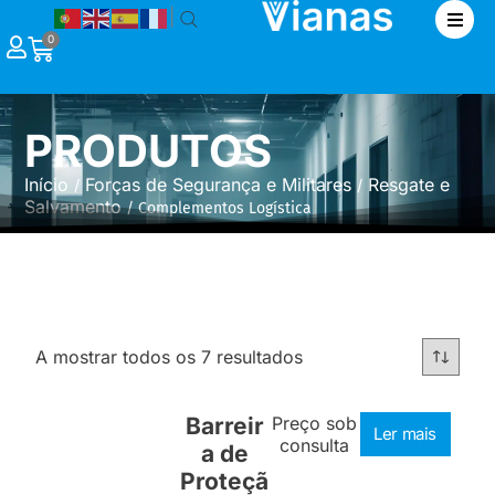
|
0
PRODUTOS
Início
Forças de Segurança e Militares
Resgate e
/
/
Salvamento
/ Complementos Logística
A mostrar todos os 7 resultados
Barreir
Preço sob
Ler mais
consulta
a de
Proteçã