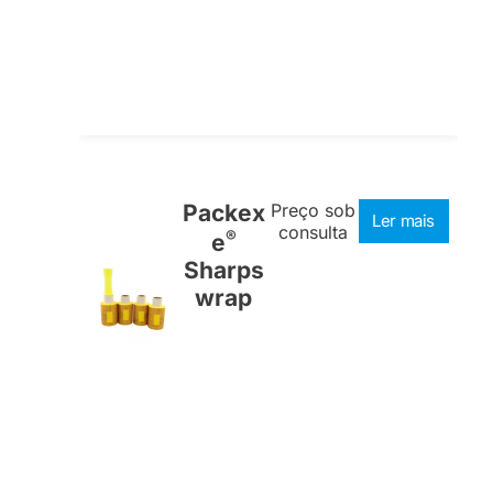
Packex
Preço sob
Ler mais
consulta
®
e
Sharps
wrap