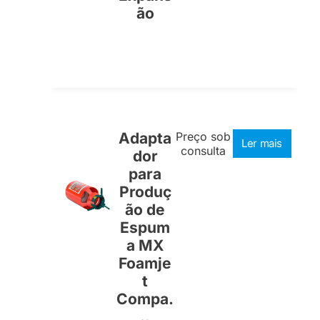
ão
Adapta
Preço sob
Ler mais
consulta
dor
para
Produç
ão de
Espum
a MX
Foamje
t
Compa.
..