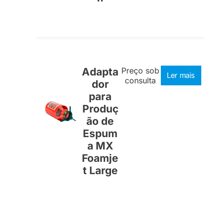
Adapta
Preço sob
Ler mais
consulta
dor
para
Produç
ão de
Espum
a MX
Foamje
t Large