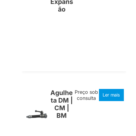
Expans
ão
Agulhe
Preço sob
Ler mais
consulta
ta DM |
CM |
BM