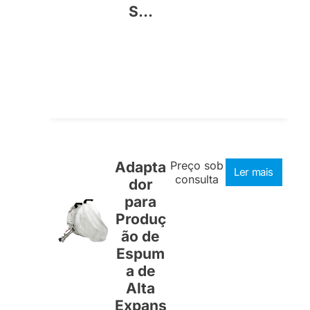
S...
Adapta
Preço sob
Ler mais
consulta
dor
para
Produç
ão de
Espum
a de
Alta
Expans