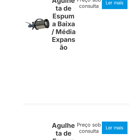
Agulhe
Ler mais
consulta
ta de
Espum
a Baixa
/ Média
Expans
ão
Agulhe
Preço sob
Ler mais
consulta
ta de