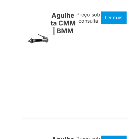
Agulhe
Preço sob
Ler mais
consulta
ta CMM
| BMM
Preço sob