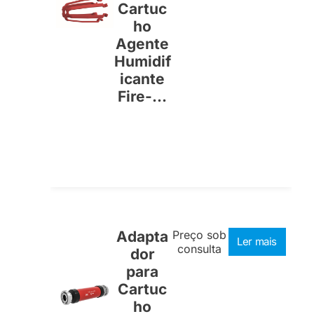
Cartuc
ho
Agente
Humidif
icante
Fire-...
Adapta
Preço sob
Ler mais
consulta
dor
para
Cartuc
ho