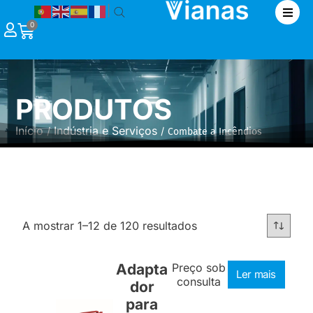
|
0
PRODUTOS
Início
Indústria e Serviços
/
/ Combate a Incêndios
A mostrar 1–12 de 120 resultados
Adapta
Preço sob
Ler mais
consulta
dor
para