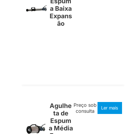
Espum
a Baixa
Expans
ão
Agulhe
Preço sob
Ler mais
consulta
ta de
Espum
a Média