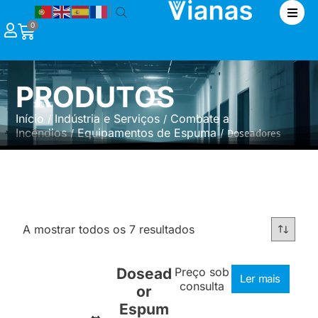
|
0
PRODUTOS
Início
Indústria e Serviços
Combate a
/
/
Incêndios
Equipamentos de Espuma
/
/ Doseadores
A mostrar todos os 7 resultados
Dosead
Preço sob
Ler mais
consulta
or
Espum