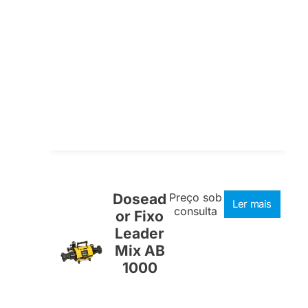
Dosead
Preço sob
Ler mais
consulta
or Fixo
Leader
Mix AB
1000