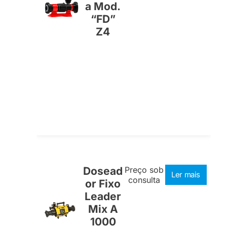
a Mod.
“FD”
Z4
Dosead
Preço sob
Ler mais
consulta
or Fixo
Leader
Mix A
1000