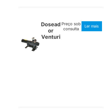
Dosead
Preço sob
Ler mais
consulta
or
Venturi