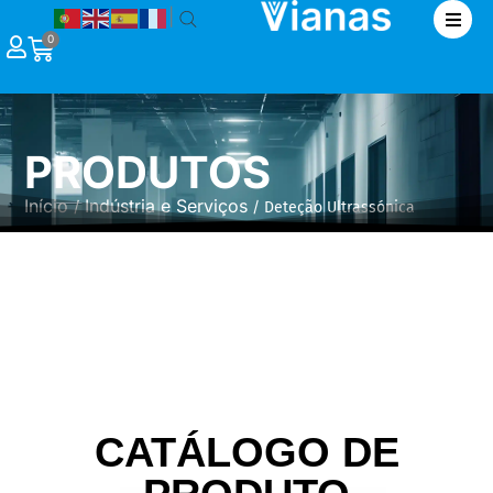
|
0
PRODUTOS
Início
Indústria e Serviços
/
/ Deteção Ultrassónica
CATÁLOGO DE