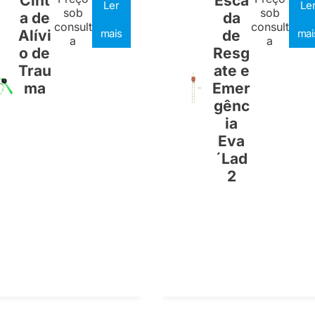
Cint
Esca
Ler
Le
sob
sob
a de
da
consult
consult
Alívi
mais
de
mai
a
a
o de
Resg
Trau
ate e
ma
Emer
gênc
ia
Eva
´Lad
2