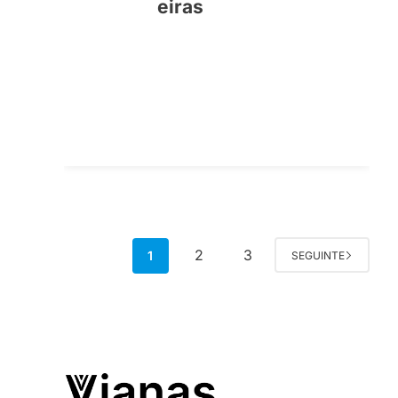
eiras
2
3
1
SEGUINTE