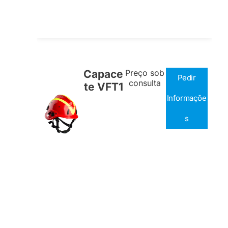
Capace
Preço sob
Pedir
consulta
te VFT1
Informaçõe
s