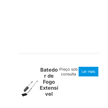
Batedo
Preço sob
Ler mais
consulta
r de
Fogo
Extensí
vel