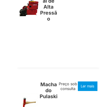
al de
Alta
Pressã
o
Macha
Preço sob
Ler mais
consulta
do
Pulaski