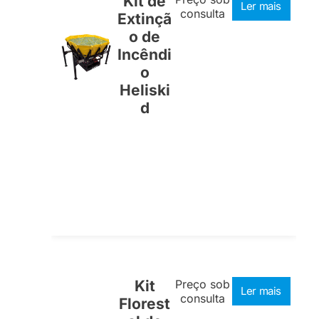
Kit de
Ler mais
consulta
Extinçã
o de
Incêndi
o
Heliski
d
Kit
Preço sob
Ler mais
consulta
Florest