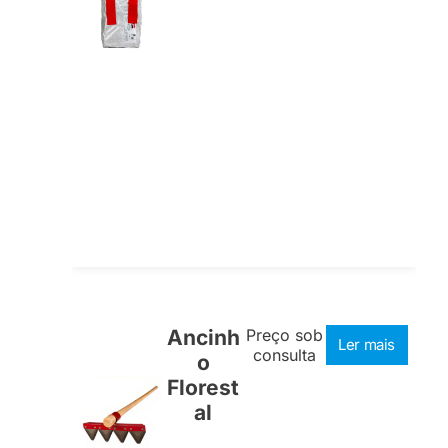
Ancinh
Preço sob
Ler mais
consulta
o
Florest
al