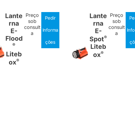
Lante
Preço
Lante
Preço
Pedir
Pe
sob
sob
rna
rna
consult
consult
E-
Informa
E-
Inf
a
a
Flood
®
Spot
ções
çõ
®
Liteb
Liteb
®
ox
®
ox