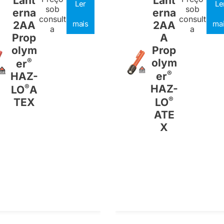
Lant
Lant
Ler
Le
sob
sob
erna
erna
consult
consult
2AA
mais
2AA
ma
a
a
Prop
A
olym
Prop
®
olym
er
®
HAZ-
er
®
HAZ-
LO
A
®
TEX
LO
ATE
X