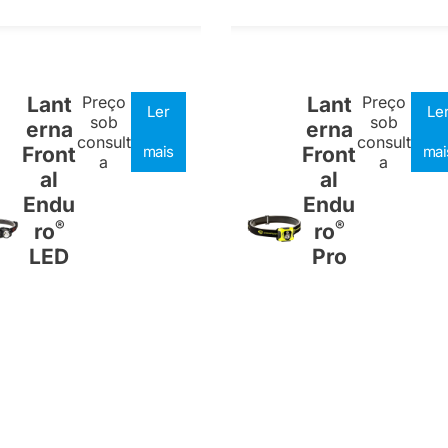
Lant
Preço
Lant
Preço
Ler
Le
sob
sob
erna
erna
consult
consult
Front
mais
Front
mai
a
a
al
al
Endu
Endu
®
®
ro
ro
LED
Pro