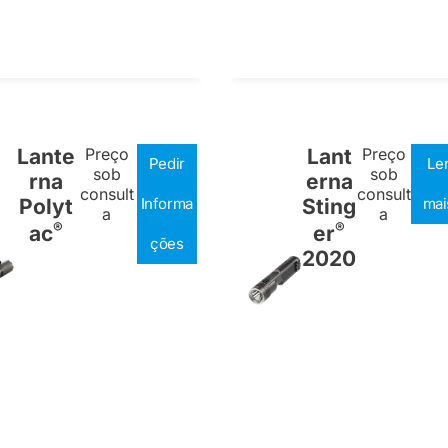
Lante
Preço
Lant
Preço
Pedir
Le
sob
sob
rna
erna
consult
consult
Polyt
Informa
Sting
mai
a
a
®
®
ac
er
ções
2020