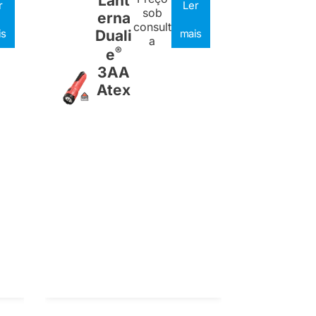
Lant
r
Ler
sob
erna
consult
is
Duali
mais
a
®
e
3AA
Atex