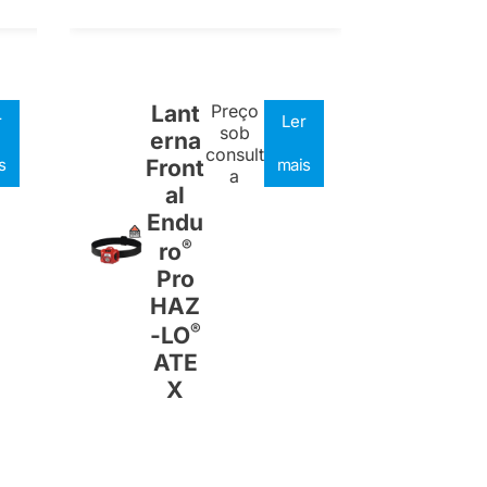
Lant
Preço
r
Ler
sob
erna
consult
s
Front
mais
a
al
Endu
®
ro
Pro
HAZ
®
-LO
ATE
X