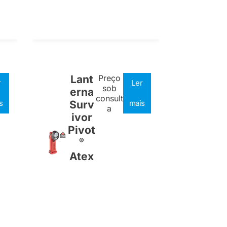
Lant
Preço
r
Ler
sob
erna
consult
s
Surv
mais
a
ivor
Pivot
®
Atex