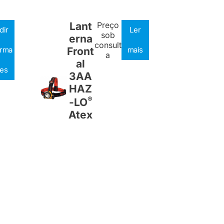
Lant
Preço
dir
Ler
sob
erna
consult
orma
Front
mais
a
al
es
3AA
HAZ
®
-LO
Atex