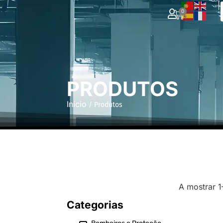
|
0
PRODUTOS
Início
/ Produtos
A mostrar 1
Categorias