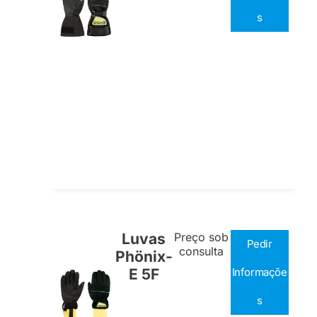
s
Luvas
Preço sob
Pedir
consulta
Phönix-
E 5F
Informaçõe
s