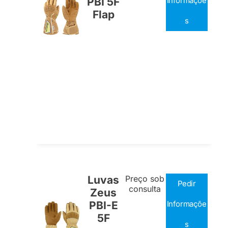
PBI 5F
Informaçõe
Flap
s
Luvas
Preço sob
Pedir
consulta
Zeus
PBI-E
Informaçõe
5F
s