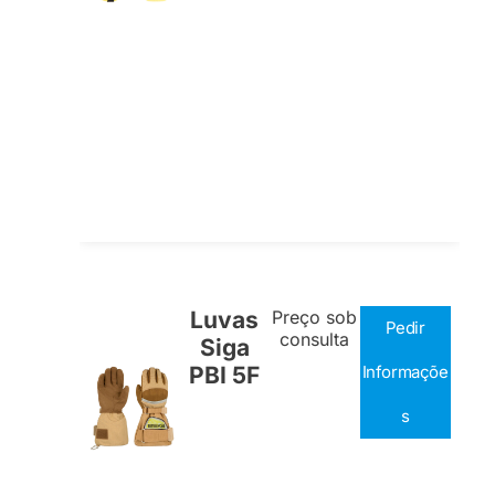
Luvas
Preço sob
Pedir
consulta
Siga
PBI 5F
Informaçõe
s