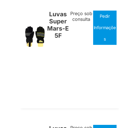
Luvas
Preço sob
Pedir
consulta
Super
Mars-E
Informaçõe
5F
s
Preço sob