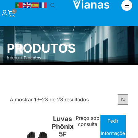
|
0
PRODUTOS
Início
/ Produtos
A mostrar 13–23 de 23 resultados
Luvas
Preço sob
Pedir
consulta
Phönix
5F
Informaçõe