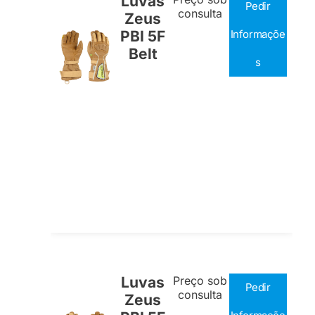
Luvas
Pedir
consulta
Zeus
PBI 5F
Informaçõe
Belt
s
Luvas
Preço sob
Pedir
consulta
Zeus