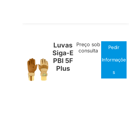
Luvas
Preço sob
Pedir
consulta
Siga-E
PBI 5F
Informaçõe
Plus
s