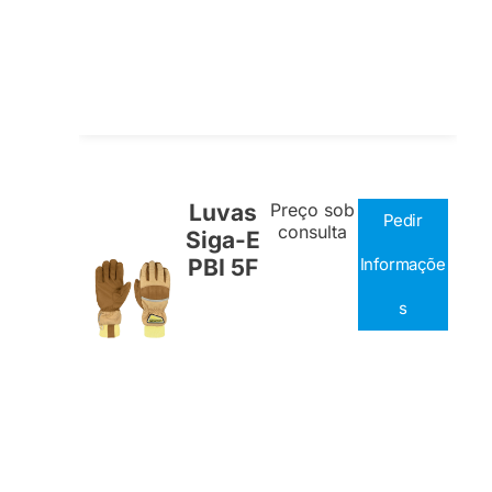
Luvas
Preço sob
Pedir
consulta
Siga-E
PBI 5F
Informaçõe
s