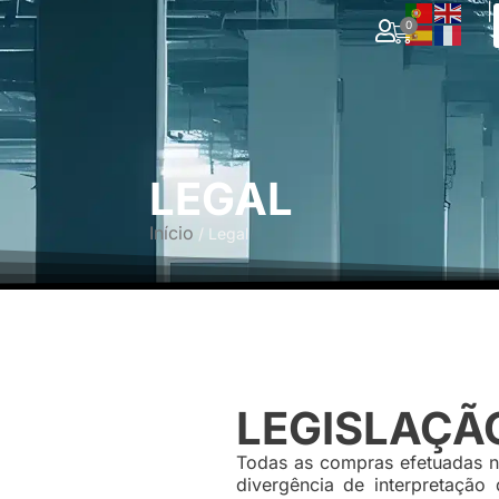
|
0
LEGAL
Início
/ Legal
LEGISLAÇÃ
Todas as compras efetuadas n
divergência de interpretaçã