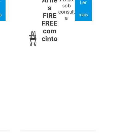
Arnê
r
Ler
sob
s
consult
s
FIRE
mais
a
FREE
com
cinto