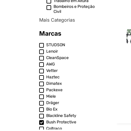
Trabalho em Altura
Bombeiros e Proteção
Civil
Mais Categorias
Marcas
STUDSON
Lenoir
CleanSpace
AWG
Vetter
Haztec
Dimatex
Packexe
Miele
Dräger
Bio Ex
Blackline Safety
Bush Protective
Coltraco