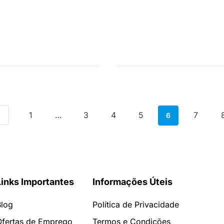
1
3
4
5
7
…
6
Links Importantes
Informações Úteis
Blog
Política de Privacidade
Ofertas de Emprego
Termos e Condições