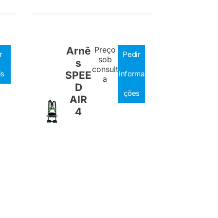
Arnê
Preço
r
Pedir
sob
s
consult
is
SPEE
Informa
a
D
ções
AIR
4