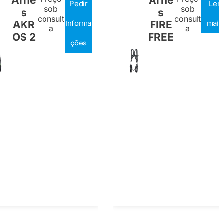
Arnê
Arnê
Pedir
Le
sob
sob
s
s
consult
consult
AKR
Informa
FIRE
mai
a
a
OS 2
FREE
ções