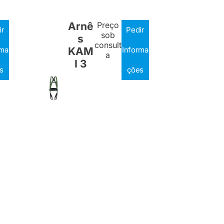
Arnê
Preço
ir
Pedir
sob
s
consult
rma
KAM
Informa
a
I 3
s
ções