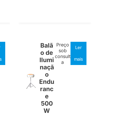
Balã
Preço
r
Ler
sob
o de
consult
s
Ilumi
mais
a
naçã
o
Endu
ranc
e
500
W