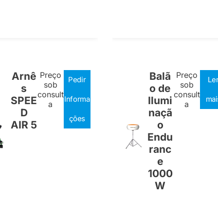
Arnê
Preço
Balã
Preço
Pedir
Le
sob
sob
s
o de
consult
consult
SPEE
Informa
Ilumi
mai
a
a
D
naçã
ções
AIR 5
o
Endu
ranc
e
1000
W