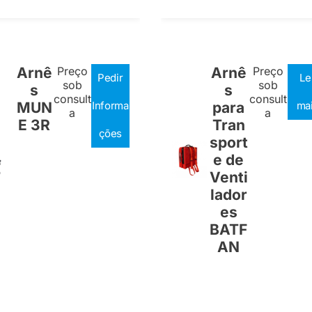
Arnê
Preço
Arnê
Preço
Pedir
Le
sob
sob
s
s
consult
consult
MUN
Informa
para
ma
a
a
E 3R
Tran
ções
sport
e de
Venti
lador
es
BATF
AN