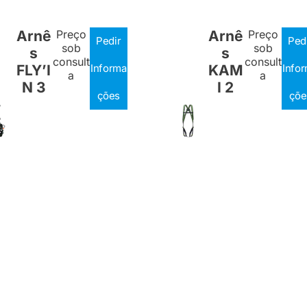
Arnê
Preço
Arnê
Preço
Pedir
Ped
sob
sob
s
s
consult
consult
FLY’I
Informa
KAM
Info
a
a
N 3
I 2
ções
çõe