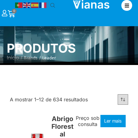
|
0
PRODUTOS
Início
/ Brands / Leader
A mostrar 1–12 de 634 resultados
Abrigo
Preço sob
Ler mais
consulta
Florest
al