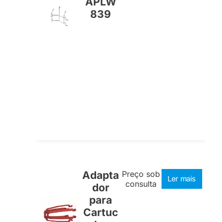
APLW
839
Adapta
Preço sob
Ler mais
consulta
dor
para
Cartuc