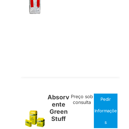
Absorv
Preço sob
Pedir
consulta
ente
Green
Informaçõe
Stuff
s