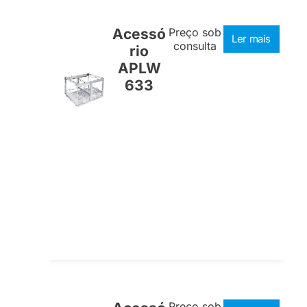
Acessó
Preço sob
Ler mais
consulta
rio
APLW
633
Preço sob