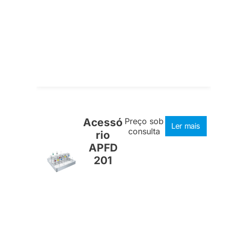
Acessó
Preço sob
Ler mais
consulta
rio
APFD
201