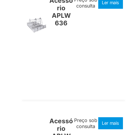
Acessó
Ler mais
consulta
rio
APLW
636
Acessó
Preço sob
Ler mais
consulta
rio