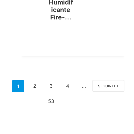
Humidif
icante
Fire-...
2
3
4
1
…
SEGUINTE
53