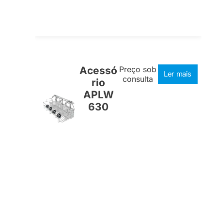
Acessó
Preço sob
Ler mais
consulta
rio
APLW
630