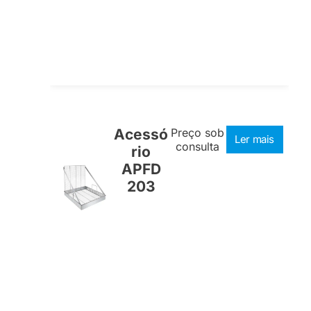
Acessó
Preço sob
Ler mais
consulta
rio
APFD
203