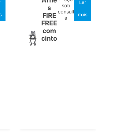
Arnê
r
Ler
sob
s
consult
s
FIRE
mais
a
FREE
com
cinto