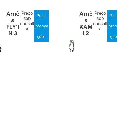
Arnê
Preço
Arnê
Preço
Pedir
Ped
sob
sob
s
s
consult
consult
FLY’I
Informa
KAM
Info
a
a
N 3
I 2
ções
çõe