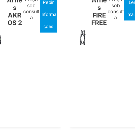
Arnê
Arnê
Pedir
Le
sob
sob
s
s
consult
consult
AKR
Informa
FIRE
mai
a
a
OS 2
FREE
ções