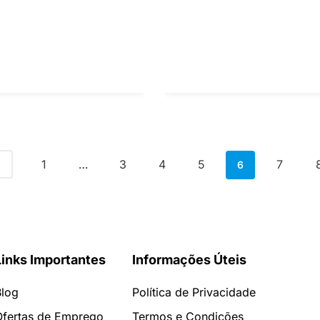
1
3
4
5
7
…
6
Links Importantes
Informações Úteis
Blog
Política de Privacidade
Ofertas de Emprego
Termos e Condições