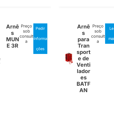
Arnê
Preço
Arnê
Preço
Pedir
Le
sob
sob
s
s
consult
consult
MUN
Informa
para
ma
a
a
E 3R
Tran
ções
sport
e de
Venti
lador
es
BATF
AN