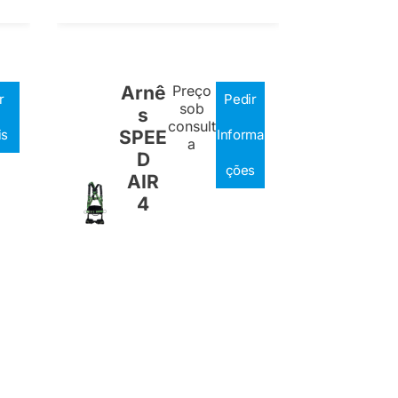
Arnê
Preço
r
Pedir
sob
s
consult
is
SPEE
Informa
a
D
ções
AIR
4