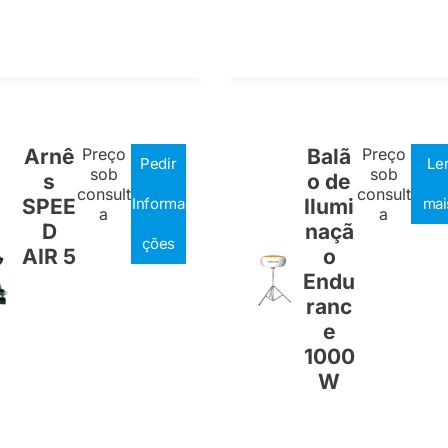
Arnê
Preço
Balã
Preço
Pedir
Le
sob
sob
s
o de
consult
consult
SPEE
Informa
Ilumi
mai
a
a
D
naçã
ções
AIR 5
o
Endu
ranc
e
1000
W