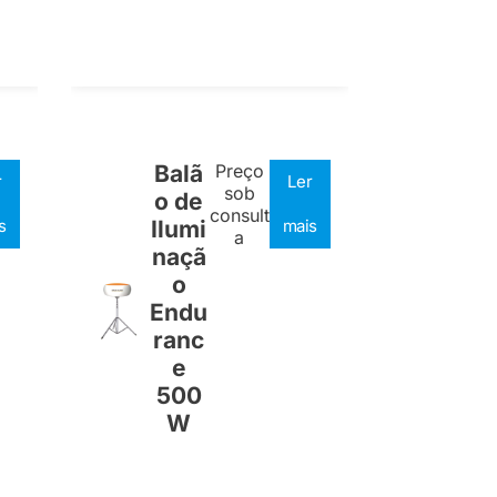
Balã
Preço
r
Ler
sob
o de
consult
s
Ilumi
mais
a
naçã
o
Endu
ranc
e
500
W