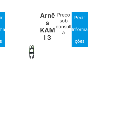
Arnê
Preço
ir
Pedir
sob
s
consult
rma
KAM
Informa
a
I 3
s
ções