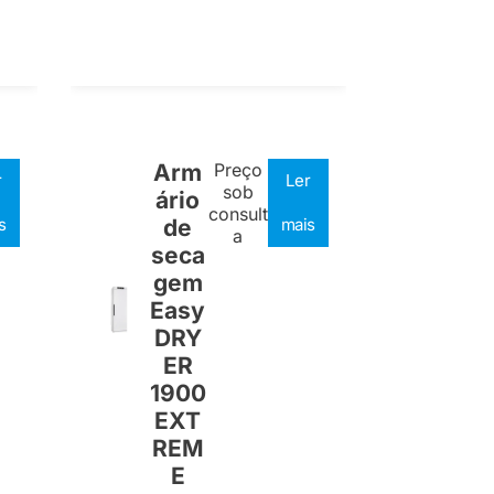
Arm
Preço
r
Ler
sob
ário
consult
s
de
mais
a
seca
gem
Easy
DRY
ER
1900
EXT
REM
E