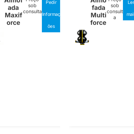
Almof
Almo
Pedir
Le
sob
sob
ada
fada
consulta
consult
Maxif
Informaç
Multi
mai
a
orce
force
ões