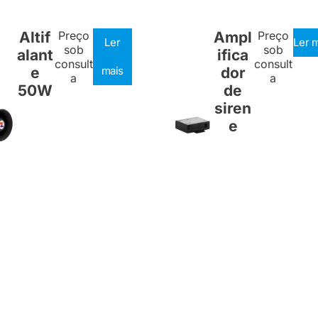
Altif
Preço
Ampl
Preço
Ler
Ler 
sob
sob
alant
ifica
consult
consult
e
mais
dor
a
a
50W
de
siren
e