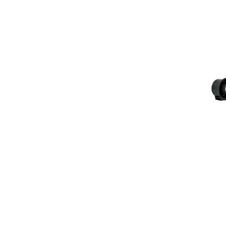
Eska
BEAVER
Fal Seguridad
JetBlack Safety
Leader
Lukas Rescue
Nardi
Pacific Helmets
Paratech
Respirex
SHG
Streamlight
Teledyne
Texport
Vallfirest
Vianas