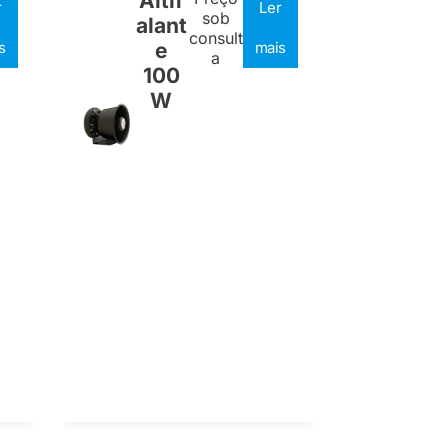
Altif
r
Ler
sob
alant
consult
s
e
mais
a
100
W