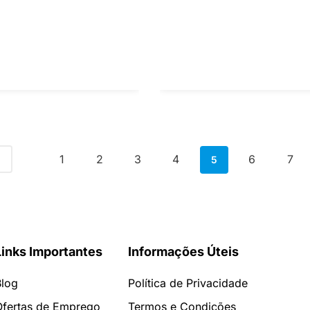
1
2
3
4
6
7
5
Links Importantes
Informações Úteis
Blog
Política de Privacidade
Ofertas de Emprego
Termos e Condições