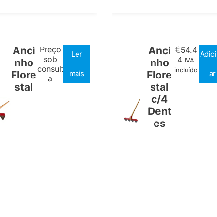
Anci
Preço
Anci
€
54.4
Ler
Adic
sob
4
nho
nho
IVA
consult
incluído
Flore
mais
Flore
ar
a
stal
stal
c/4
Dent
es