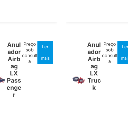
Anul
Preço
Anul
Preço
Ler
Le
sob
sob
ador
ador
consult
consult
Airb
mais
Airb
mai
a
a
ag
ag
LX
LX
Pass
Truc
enge
k
r