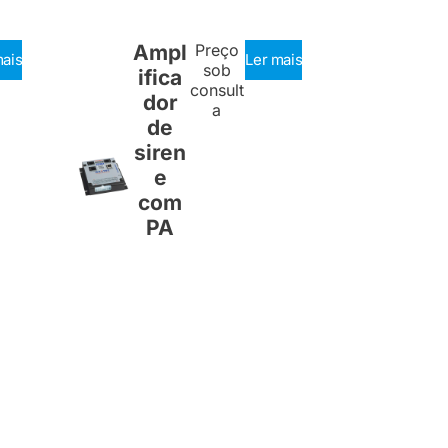
Ampl
Preço
mais
Ler mais
sob
ifica
consult
dor
a
de
siren
e
com
PA