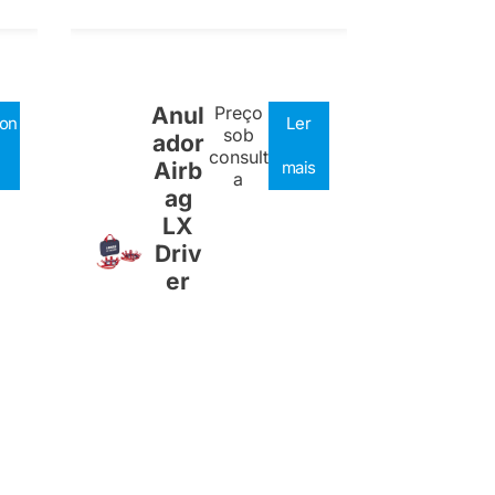
Anul
Preço
ion
Ler
sob
ador
consult
Airb
mais
a
ag
LX
Driv
er