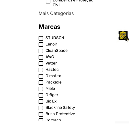
Bombeiros e Proteção
Civil
Mais Categorias
Marcas
STUDSON
Lenoir
CleanSpace
AWG
Vetter
Haztec
Dimatex
Packexe
Miele
Dräger
Bio Ex
Blackline Safety
Bush Protective
Coltraco
ELSPRO