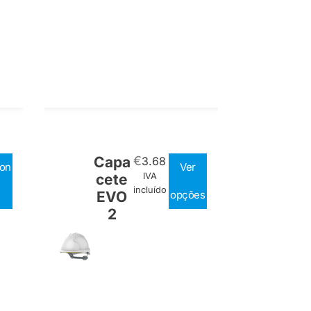
Capa
€
3.68
ion
Ver
cete
IVA
incluído
EVO
opções
2