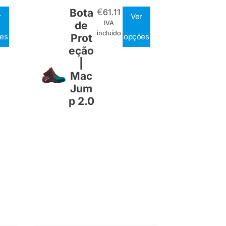
Bota
€
61.11
r
Ver
de
IVA
incluído
es
Prot
opções
eção
|
Mac
Jum
p 2.0