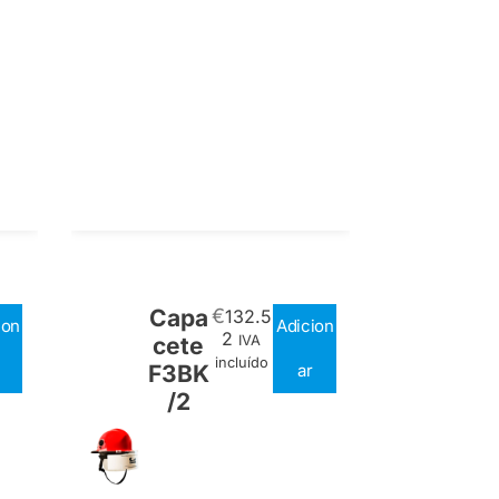
Capa
€
132.5
ion
Adicion
2
cete
IVA
incluído
F3BK
ar
/2