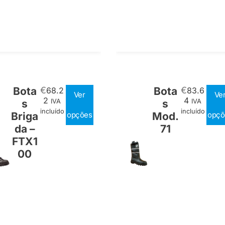
Bota
€
Bota
€
68.2
83.6
Ver
Ve
2
4
s
IVA
s
IVA
incluído
incluído
Briga
opções
Mod.
opçõ
da –
71
FTX1
00