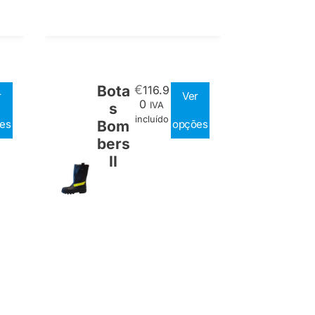
Bota
€
116.9
r
Ver
0
s
IVA
incluído
es
Bom
opções
bers
II