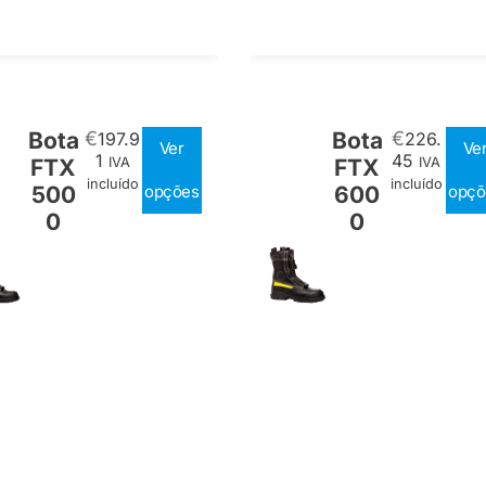
Bota
€
Bota
€
197.9
226.
Ver
Ve
1
45
FTX
IVA
FTX
IVA
incluído
incluído
500
opções
600
opçõ
0
0