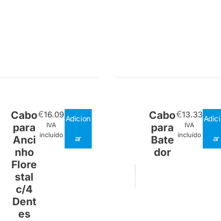
Cabo
€
Cabo
€
16.09
13.33
Adicion
Adic
para
IVA
para
IVA
incluído
incluído
Anci
ar
Bate
ar
nho
dor
Flore
stal
c/4
Dent
es