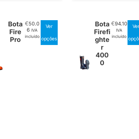
Bota
€
Bota
€
50.0
94.10
Ver
Ve
6
Fire
IVA
Firefi
IVA
incluído
incluído
Pro
opções
ghte
opçõ
r
400
0