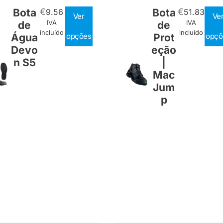
Bota
€
Bota
€
9.56
51.83
Ver
Ve
de
IVA
de
IVA
incluído
incluído
Água
opções
Prot
opçõ
Devo
eção
n S5
|
Mac
Jum
p