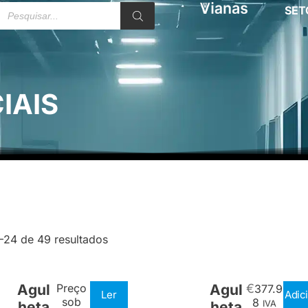
SET
IAIS
–24 de 49 resultados
Agul
Preço
Agul
€
377.9
Ler
Adic
sob
8
heta
heta
IVA