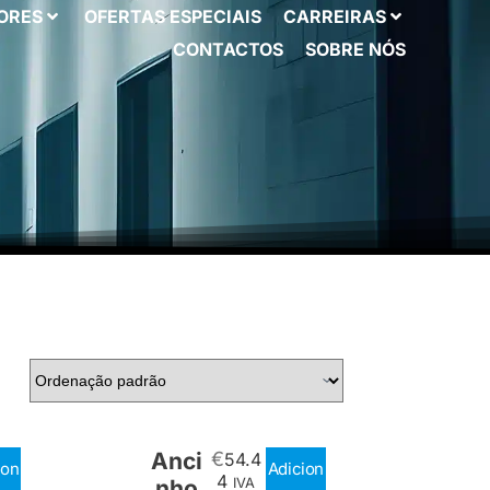
ORES
OFERTAS ESPECIAIS
CARREIRAS
CONTACTOS
SOBRE NÓS
Anci
€
54.4
ion
Adicion
4
nho
IVA