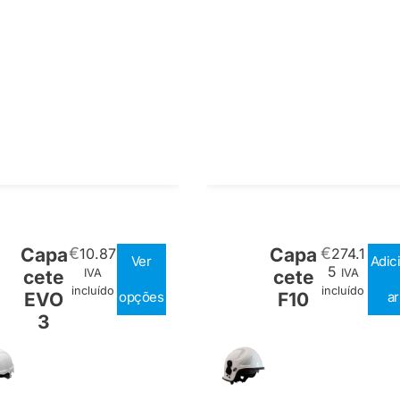
Capa
€
Capa
€
10.87
274.1
Ver
Adic
5
cete
IVA
cete
IVA
incluído
incluído
EVO
opções
F10
ar
3