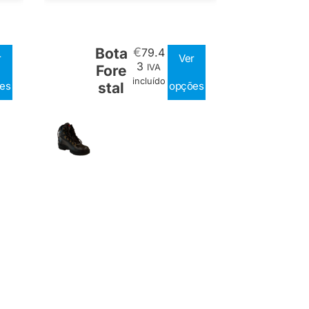
Bota
€
79.4
r
Ver
3
Fore
IVA
incluído
es
stal
opções