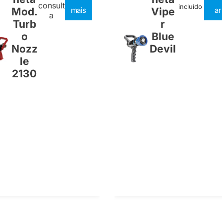
consult
incluído
Mod.
mais
Vipe
ar
a
Turb
r
o
Blue
Nozz
Devil
le
2130