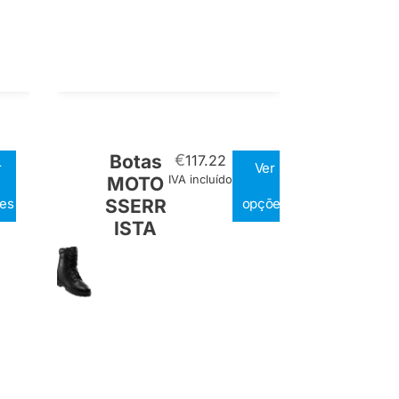
Botas
€
117.22
r
Ver
MOTO
IVA incluído
es
SSERR
opções
ISTA