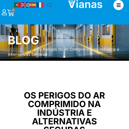
|
0
BLOG
Início
Blog
/
/ Os Perigos do Ar Comprimido na Indústria e
Alternativas Seguras
OS PERIGOS DO AR
COMPRIMIDO NA
INDÚSTRIA E
ALTERNATIVAS