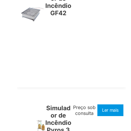
Incêndio
GF42
Simulad
Preço sob
Ler mais
consulta
or de
Incêndio
Pyros 3