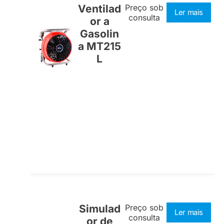
Ventilad
Preço sob
Ler mais
consulta
or a
Gasolin
a MT215
L
Simulad
Preço sob
Ler mais
consulta
or de