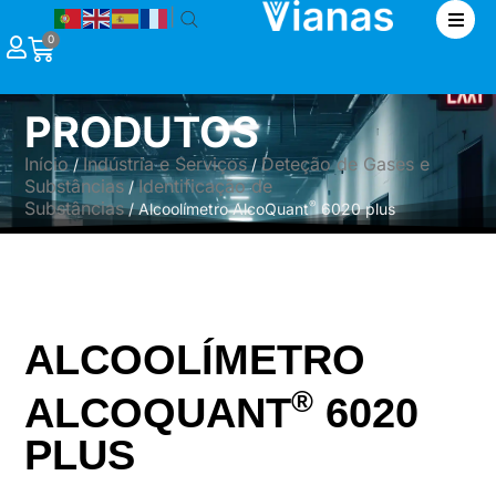
|
0
PRODUTOS
Início
Indústria e Serviços
Deteção de Gases e
/
/
Substâncias
Identificação de
/
Substâncias
®
/ Alcoolímetro AlcoQuant
6020 plus
ALCOOLÍMETRO
®
ALCOQUANT
6020
PLUS