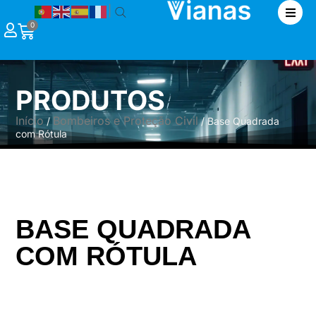
|
0
PRODUTOS
Início
Bombeiros e Proteção Civil
/
/ Base Quadrada
com Rótula
BASE QUADRADA
COM RÓTULA