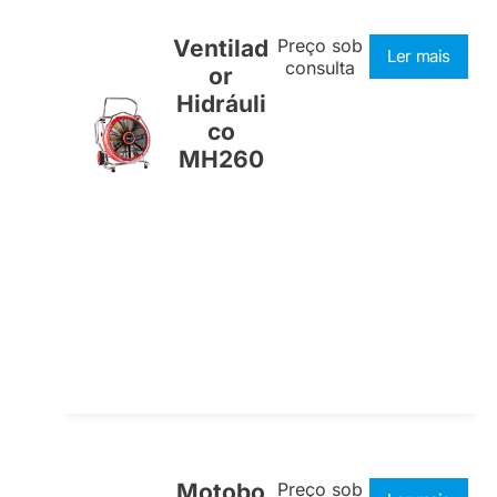
Ventilad
Preço sob
Ler mais
consulta
or
Hidráuli
co
MH260
Motobo
Preço sob