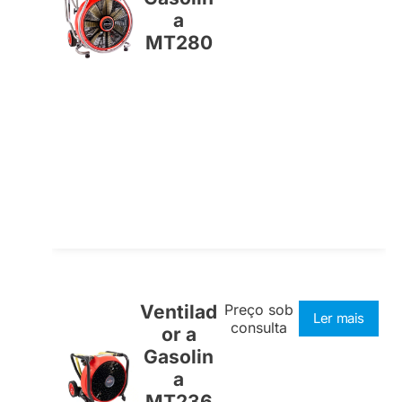
a
MT280
Ventilad
Preço sob
Ler mais
consulta
or a
Gasolin
a
MT236