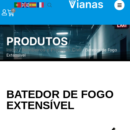
|
0
PRODUTOS
Início
Bombeiros e Proteção Civil
/
/ Batedor de Fogo
Extensível
BATEDOR DE FOGO
EXTENSÍVEL