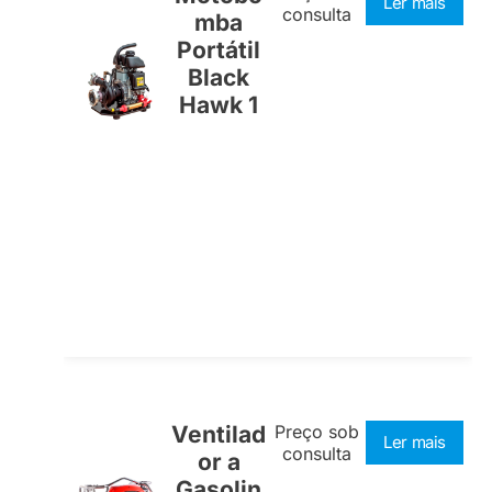
Ler mais
consulta
mba
Portátil
Black
Hawk 1
Ventilad
Preço sob
Ler mais
consulta
or a
Gasolin