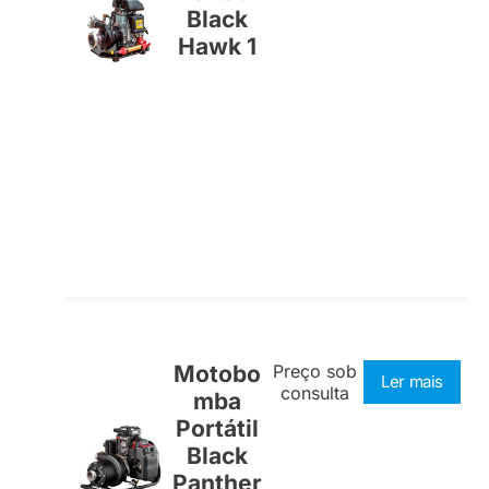
Black
Hawk 1
Motobo
Preço sob
Ler mais
consulta
mba
Portátil
Black
Panther