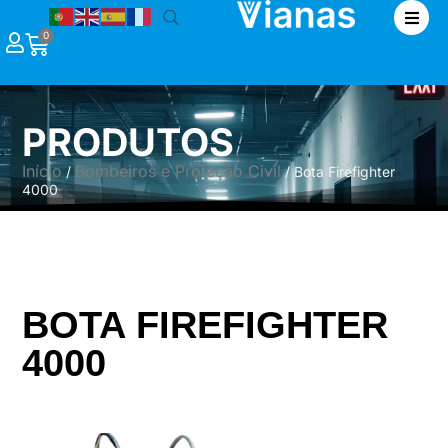
|
0
PRODUTOS
Início
Bombeiros e Proteção Civil
/
/ Bota Firefighter
4000
BOTA FIREFIGHTER
4000