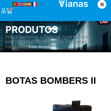
|
0
PRODUTOS
Início
Bombeiros e Proteção Civil
Proteção
/
/
Individual e Coletiva
Combate a Incêndios
/
Estruturais
/ Botas Bombers II
BOTAS BOMBERS II