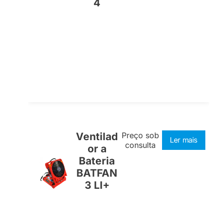
4
Ventilad
Preço sob
Ler mais
consulta
or a
Bateria
BATFAN
3 LI+