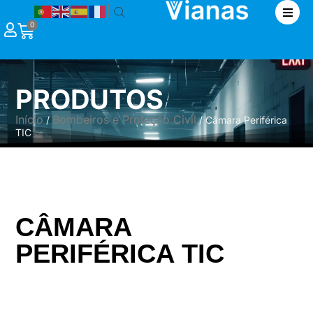
|
0
PRODUTOS
Início
Bombeiros e Proteção Civil
/
/ Câmara Periférica
TIC
CÂMARA
PERIFÉRICA TIC