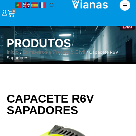
|
0
PRODUTOS
Início
Bombeiros e Proteção Civil
/
/ Capacete R6V
Sapadores
CAPACETE R6V
SAPADORES