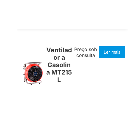
Ventilad
Preço sob
Ler mais
consulta
or a
Gasolin
a MT215
L