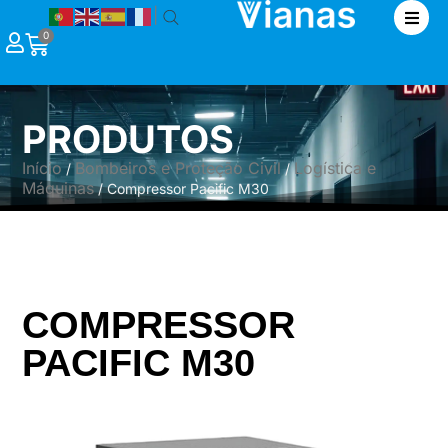
|
0
PRODUTOS
Início
Bombeiros e Proteção Civil
Logística e
/
/
Máquinas
/ Compressor Pacific M30
COMPRESSOR
PACIFIC M30