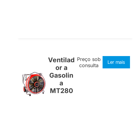
Ventilad
Preço sob
Ler mais
consulta
or a
Gasolin
a
MT280