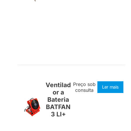
Ventilad
Preço sob
Ler mais
consulta
or a
Bateria
BATFAN
3 LI+