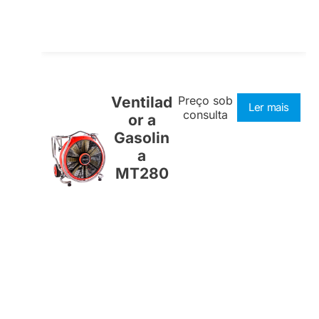
Ventilad
Preço sob
Ler mais
consulta
or a
Gasolin
a
MT280