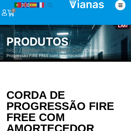
|
0
PRODUTOS
Início
Bombeiros e Proteção Civil
/
/ Corda de
Progressão FIRE FREE com amortecedor
CORDA DE
PROGRESSÃO FIRE
FREE COM
AMORTECEDOR