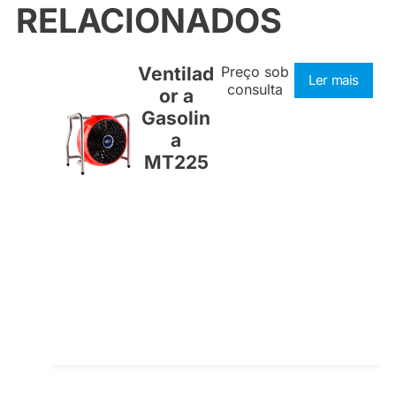
RELACIONADOS
Ventilad
Preço sob
Ler mais
consulta
or a
Gasolin
a
MT225