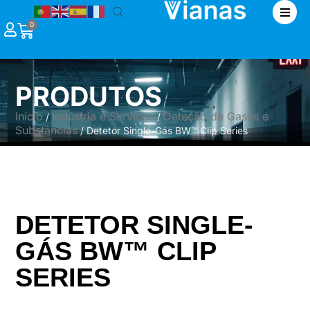
|
0
PRODUTOS
Início
Indústria e Serviços
Deteção de Gases e
/
/
Substâncias
/ Detetor Single-Gás BW™ Clip Series
DETETOR SINGLE-
GÁS BW™ CLIP
SERIES