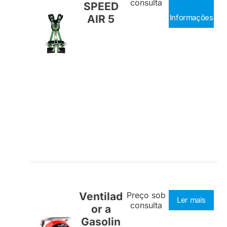
consulta
SPEED
AIR 5
Informações
Ventilad
Preço sob
Ler mais
consulta
or a
Gasolin