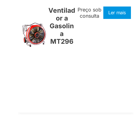
Ventilad
Preço sob
Ler mais
consulta
or a
Gasolin
a
MT296