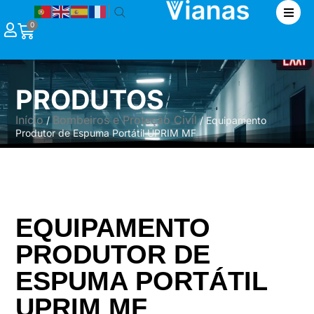
|
0
PRODUTOS
Início
Bombeiros e Proteção Civil
/
/ Equipamento
Produtor de Espuma Portátil UPRIM MF
EQUIPAMENTO
PRODUTOR DE
ESPUMA PORTÁTIL
UPRIM MF