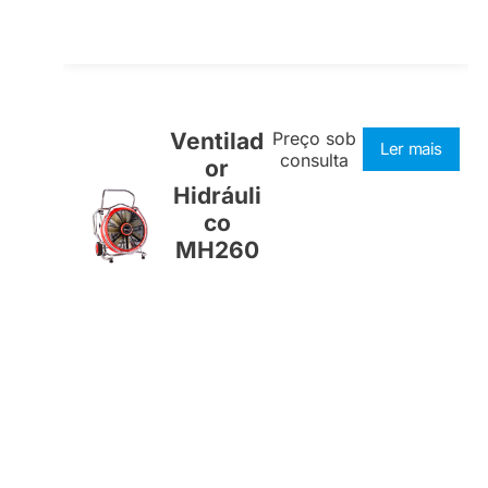
Ventilad
Preço sob
Ler mais
consulta
or
Hidráuli
co
MH260