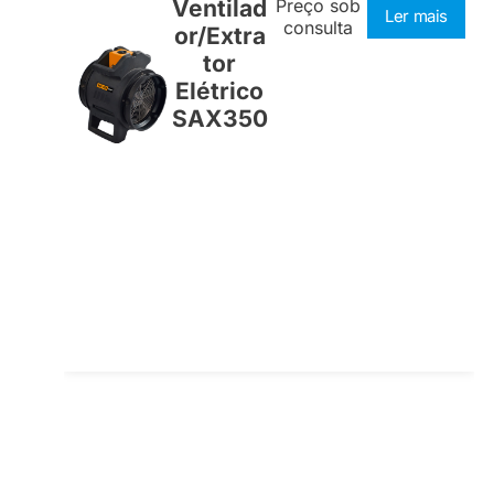
Ventilad
Preço sob
Ler mais
consulta
or/Extra
tor
Elétrico
SAX350