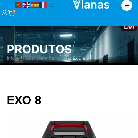
|
0
PRODUTOS
Início
Indústria e Serviços
/
/ EXO 8
EXO 8