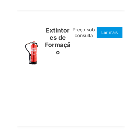
Extintor
Preço sob
Ler mais
consulta
es de
Formaçã
o