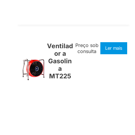
Ventilad
Preço sob
Ler mais
consulta
or a
Gasolin
a
MT225