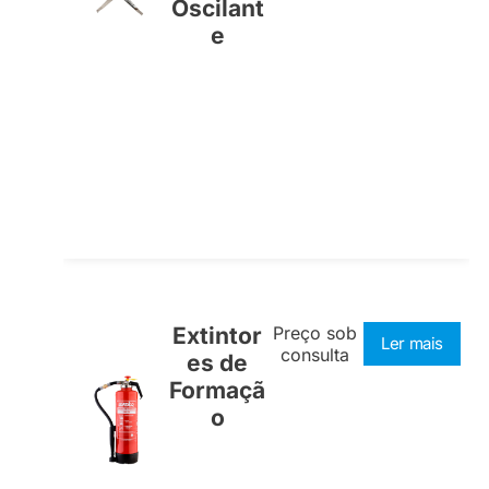
Oscilant
e
Extintor
Preço sob
Ler mais
consulta
es de
Formaçã
o