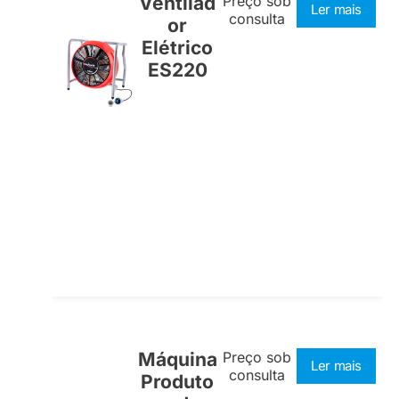
Ventilad
Preço sob
Ler mais
consulta
or
Elétrico
ES220
Máquina
Preço sob
Ler mais
consulta
Produto