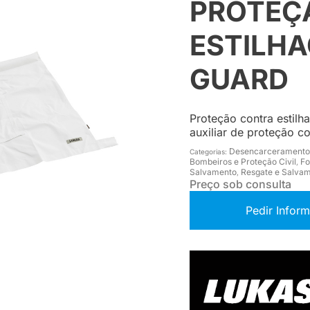
PROTEÇ
ESTILHA
GUARD
Proteção contra estil
auxiliar de proteção co
Desencarceramento
Categorias:
Bombeiros e Proteção Civil
Fo
,
Salvamento
Resgate e Salva
,
Preço sob consulta
Pedir Infor