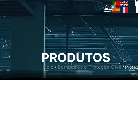
|
0
PRODUTOS
Início
Bombeiros e Proteção Civil
/
/ Prote