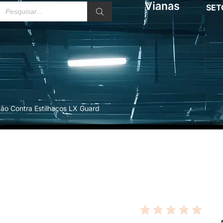
SET
ção Contra Estilhaços LX Guard