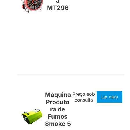
a
MT296
Máquina
Preço sob
Ler mais
consulta
Produto
ra de
Fumos
Smoke 5