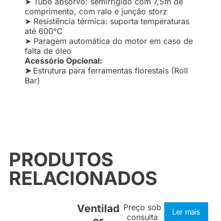
➤ Tubo absorvo: semirrígido com 7,5m de
comprimento, com ralo e junção storz
➤ Resistência térmica: suporta temperaturas
até 600°C
➤ Paragem automática do motor em caso de
falta de óleo
Acessório Opcional:
➤
Estrutura para ferramentas florestais (Roll
Bar)
PRODUTOS
RELACIONADOS
Ventilad
Preço sob
Ler mais
consulta
or