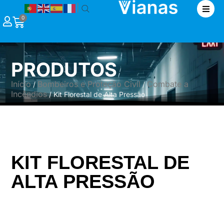
|
0
PRODUTOS
Início
Bombeiros e Proteção Civil
Combate a
/
/
Incêndios
/ Kit Florestal de Alta Pressão
KIT FLORESTAL DE
ALTA PRESSÃO