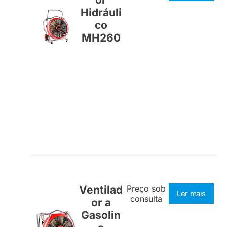
Hidráuli
co
MH260
Ventilad
Preço sob
Ler mais
consulta
or a
Gasolin