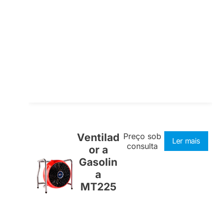
Ventilad
Preço sob
Ler mais
consulta
or a
Gasolin
a
MT225