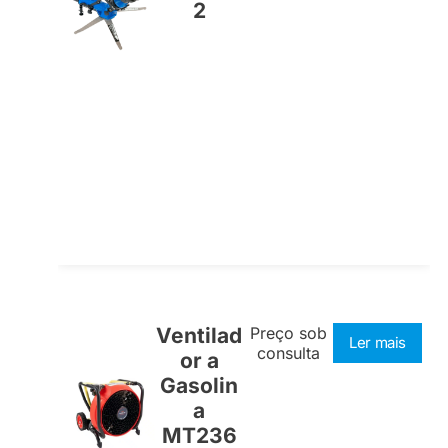
2
Ventilad
Preço sob
Ler mais
consulta
or a
Gasolin
a
MT236