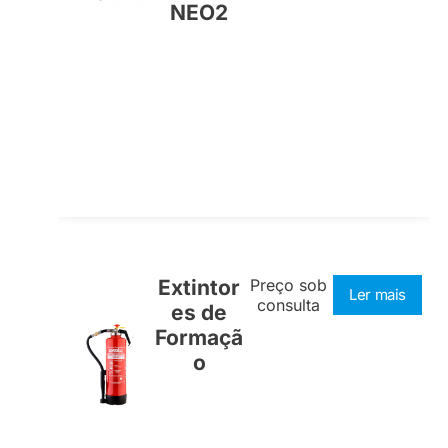
NEO2
Extintor
Preço sob
Ler mais
consulta
es de
Formaçã
o