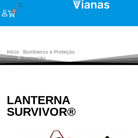
|
0
PRODUTOS
Início
Bombeiros e Proteção
/
Civil
Iluminação
/
/ Lanterna Survivor®
LANTERNA
SURVIVOR®