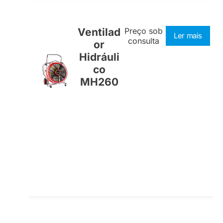
Ventilad
Preço sob
Ler mais
consulta
or
Hidráuli
co
MH260