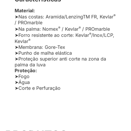
Material:
®
➤Nas costas: Aramida/LenzingTM FR, Kevlar
/ PROmarble
®
®
➤Na palma: Nomex
/ Kevlar
/ PROmarble
®
➤Forro resistente ao corte: Kevlar
/Inox/LCP,
®
Kevlar
➤Membrana: Gore-Tex
➤Punho de malha elástica
➤Proteção superior anti corte na zona da
palma da luva
Proteção:
➤Fogo
➤Água
➤Corte e Perfuração