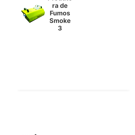
ra de
Fumos
Smoke
3