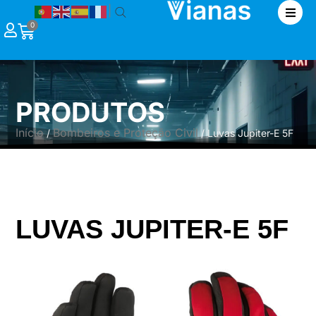
|
0
PRODUTOS
Início
Bombeiros e Proteção Civil
/
/ Luvas Jupiter-E 5F
LUVAS JUPITER-E 5F