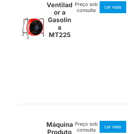
Ventilad
Preço sob
Ler mais
consulta
or a
Gasolin
a
MT225
Máquina
Preço sob
Ler mais
consulta
Produto