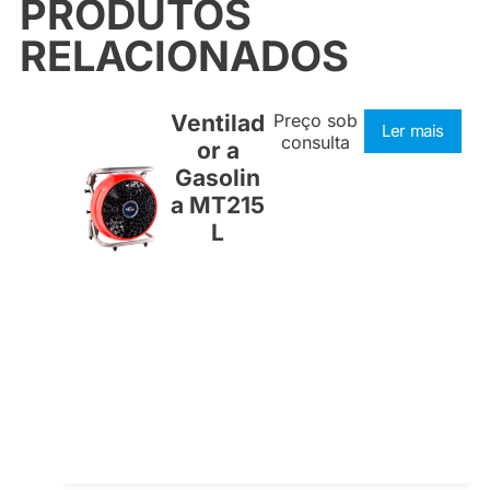
PRODUTOS
RELACIONADOS
Ventilad
Preço sob
Ler mais
consulta
or a
Gasolin
a MT215
L