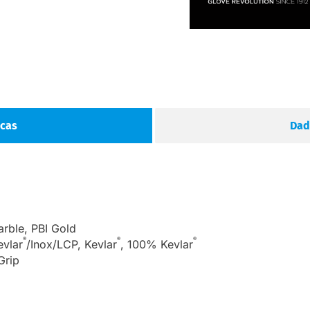
icas
Dad
rble, PBI Gold
®
®
®
evlar
/Inox/LCP, Kevlar
, 100% Kevlar
Grip