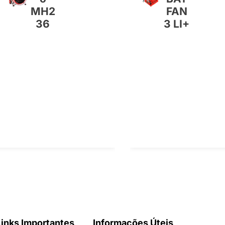
MH2
FAN
36
3 LI+
Links Importantes
Informações Úteis