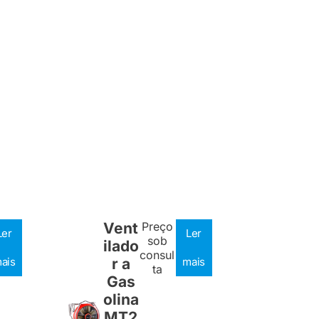
Vent
Preço
Ler
Ler
sob
ilado
consul
ais
r a
mais
ta
Gas
olina
MT2