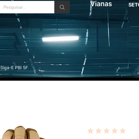
SET
 Siga-E PBI 5F