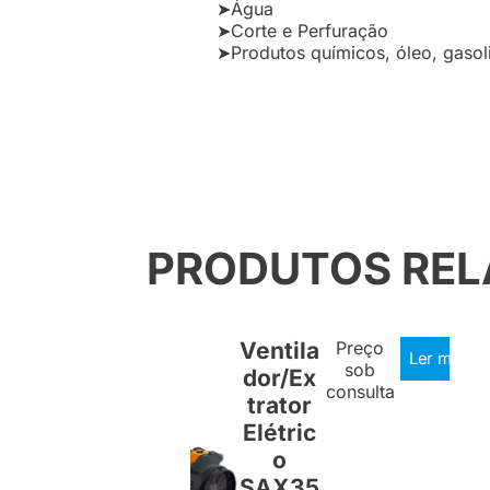
➤Água
➤Corte e Perfuração
➤Produtos químicos, óleo, gasol
PRODUTOS RE
Ventila
Preço
Ler mais
sob
dor/Ex
consulta
trator
Elétric
o
SAX35