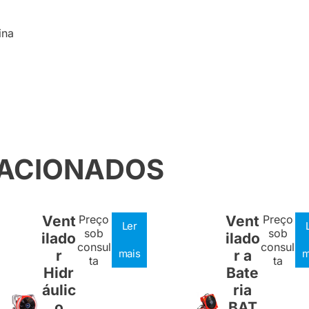
ina
LACIONADOS
Vent
Preço
Vent
Preço
Ler
sob
sob
ilado
ilado
consul
consul
r
mais
r a
m
ta
ta
Hidr
Bate
áulic
ria
o
BAT