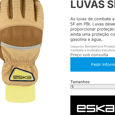
LUVAS SI
As luvas de combate a 
5F em PBI. Luvas dese
proporcionar proteção
ainda uma proteção co
gasolina e água,.
Bombeiros e Proteçã
Categorias:
Combate a Incêndios Estrutura
Preço sob consulta
Pedir Infor
Tamanhos