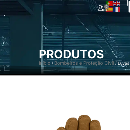
|
0
PRODUTOS
Início
Bombeiros e Proteção Civil
/
/ Luvas