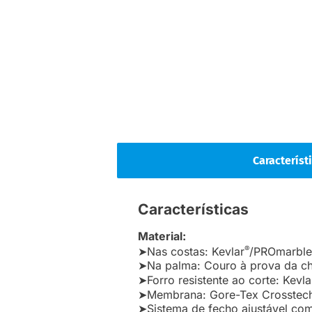
Característ
Características
Material:
®
➤Nas costas: Kevlar
/PROmarble,
➤Na palma: Couro à prova da c
➤Forro resistente ao corte: Kevla
➤Membrana: Gore-Tex Crosste
➤Sistema de fecho ajustável com