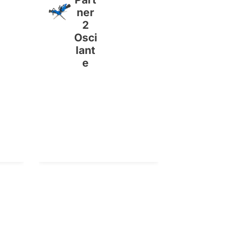
ner
2
Osci
lant
e