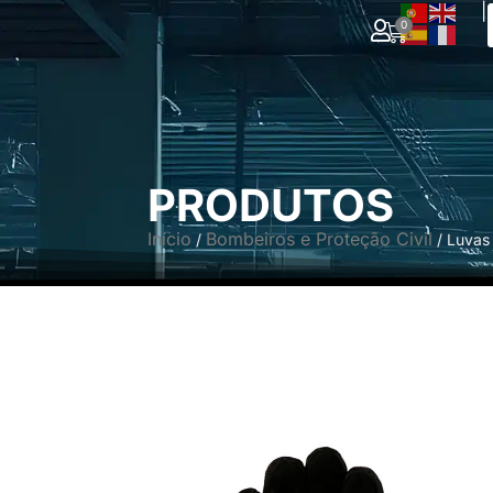
|
0
PRODUTOS
Início
Bombeiros e Proteção Civil
/
/ Luvas