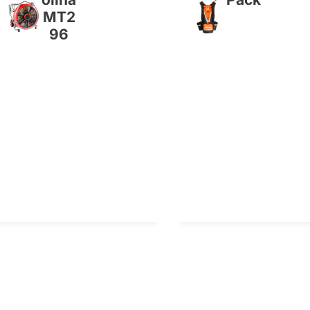
MT2
96