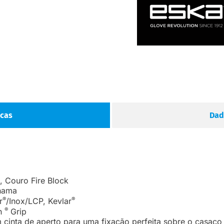
icas
Dad
 Couro Fire Block
hama
®
®
r
/Inox/LCP, Kevlar
®
ch
Grip
 cinta de aperto para uma fixação perfeita sobre o casaco