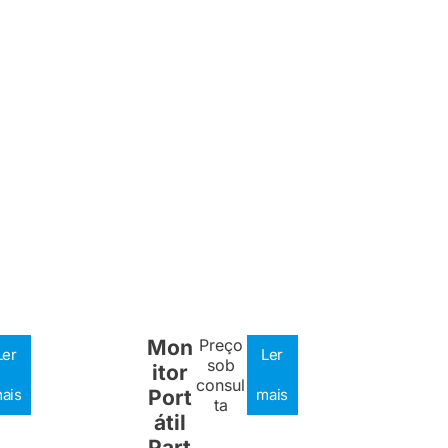
Mon
Preço
Ler
Ler
sob
itor
consul
ais
Port
mais
ta
átil
Part