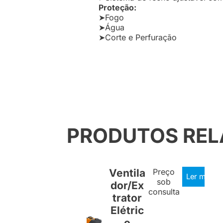
Proteção:
➤Fogo
➤Água
➤Corte e Perfuração
PRODUTOS RE
Ventila
Preço
Ler mais
sob
dor/Ex
consulta
trator
Elétric
o