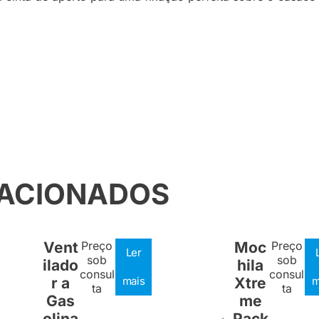
LACIONADOS
Vent
Preço
Moc
Preço
Ler
sob
sob
ilado
hila
consul
consul
r a
mais
Xtre
m
ta
ta
Gas
me
olina
Pack