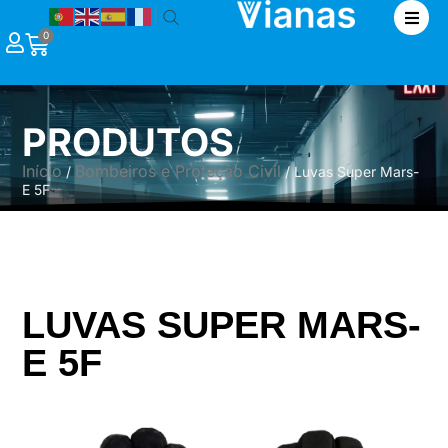
|
0
PRODUTOS
Início
Bombeiros e Proteção Civil
/
/ Luvas Super Mars-
E 5F
LUVAS SUPER MARS-
E 5F