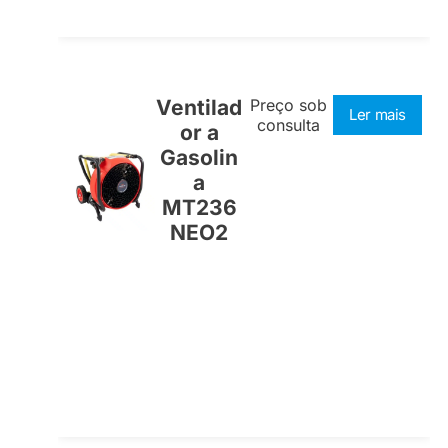
Ventilad
Preço sob
Ler mais
consulta
or a
Gasolin
a
MT236
NEO2