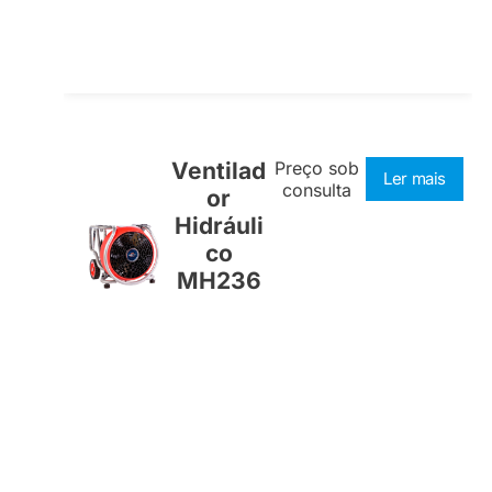
Ventilad
Preço sob
Ler mais
consulta
or
Hidráuli
co
MH236