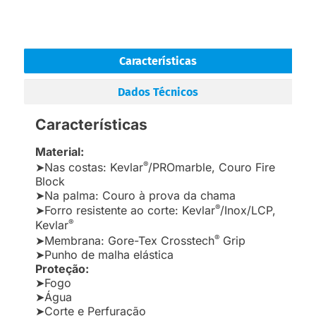
Características
Dados Técnicos
Características
Material:
®
➤Nas costas: Kevlar
/PROmarble, Couro Fire
Block
➤Na palma: Couro à prova da chama
®
➤Forro resistente ao corte: Kevlar
/Inox/LCP,
®
Kevlar
®
➤Membrana: Gore-Tex Crosstech
Grip
➤Punho de malha elástica
Proteção:
➤Fogo
➤Água
➤Corte e Perfuração