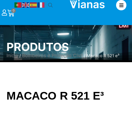
|
0
PRODUTOS
Início
Bombeiros e Proteção Civil
/
/ Macaco R 521 e³
MACACO R 521 E³