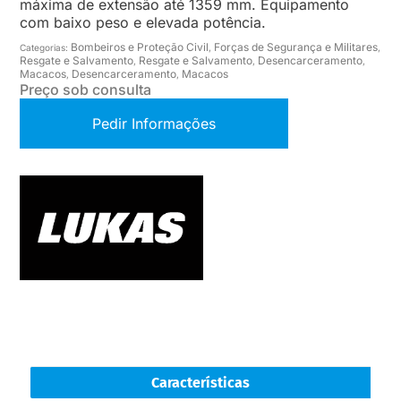
máxima de extensão até 1359 mm. Equipamento
com baixo peso e elevada potência.
Bombeiros e Proteção Civil
Forças de Segurança e Militares
Categorias:
,
,
Resgate e Salvamento
Resgate e Salvamento
Desencarceramento
,
,
,
Macacos
Desencarceramento
Macacos
,
,
Preço sob consulta
Pedir Informações
Características