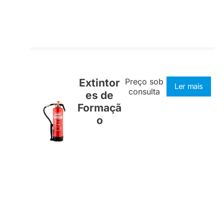
Extintor
Preço sob
Ler mais
consulta
es de
Formaçã
o