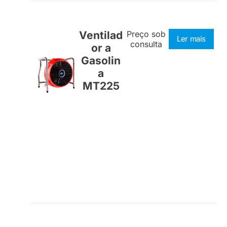
Ventilad
Preço sob
Ler mais
consulta
or a
Gasolin
a
MT225