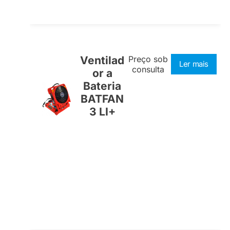
Ventilad
Preço sob
Ler mais
consulta
or a
Bateria
BATFAN
3 LI+