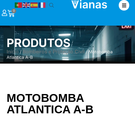
|
0
PRODUTOS
Início
Bombeiros e Proteção Civil
/
/ Motobomba
Atlantica A-B
MOTOBOMBA
ATLANTICA A-B