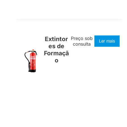
Extintor
Preço sob
Ler mais
consulta
es de
Formaçã
o