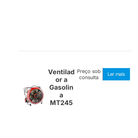
Ventilad
Preço sob
Ler mais
consulta
or a
Gasolin
a
MT245