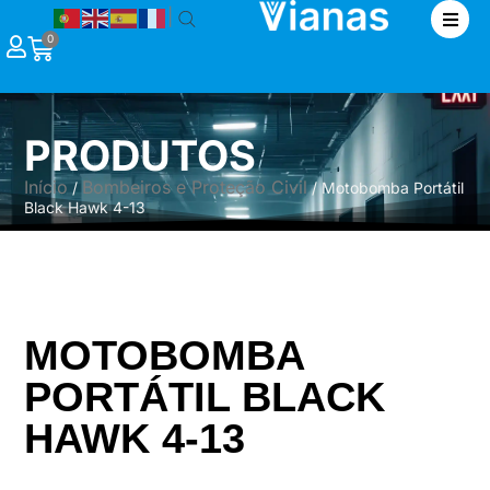
|
0
PRODUTOS
Início
Bombeiros e Proteção Civil
/
/ Motobomba Portátil
Black Hawk 4-13
MOTOBOMBA
PORTÁTIL BLACK
HAWK 4-13