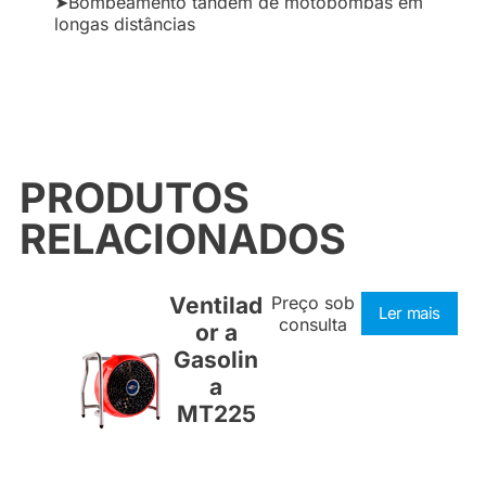
➤Bombeamento tandem de motobombas em
longas distâncias
PRODUTOS
RELACIONADOS
Ventilad
Preço sob
Ler mais
consulta
or a
Gasolin
a
MT225