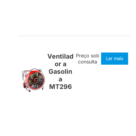
Ventilad
Preço sob
Ler mais
consulta
or a
Gasolin
a
MT296